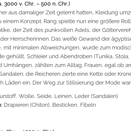
a. 3000 v. Chr. – 500 n. Chr.)
r aus damaliger Zeit gelernt hatten, Kleidung um
 einem Konzept. Rang spielte nun eine größere Rolle
ike, der Zeit des punkvollen Adels, der Göttervere
nder Herrscherinnen. Das weiße Gewand der ägyptis
e, mit minimalen Abweichungen, wurde zum modische
e gehüllt, Schleier und Abendroben (Tunika, Stola, 
 Umhängen, zählten zum Alltag. Frauen, egal ob arm
andalen; die Reicheren zierte eine Kette oder Kro
h Läden ein. Der Weg zur Stilisierung der Mode war
rstoff, Wolle, Seide, Leinen, Leder (Sandalen)
:
Drapieren (Chiton), Besticken, Fibeln