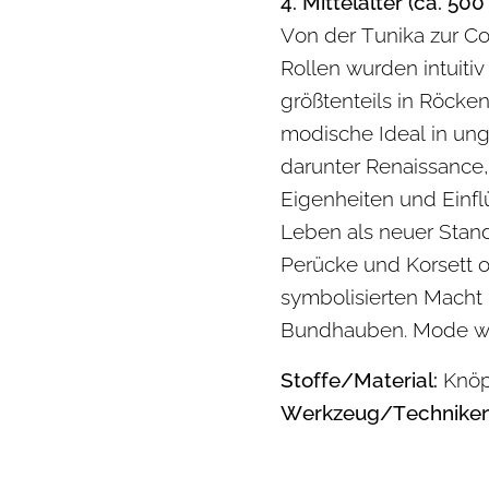
4. Mittelalter (ca. 500
Von der Tunika zur Co
Rollen wurden intuitiv
größtenteils in Röcke
modische Ideal in ung
darunter Renaissance,
Eigenheiten und Einfl
Leben als neuer Stand
Perücke und Korsett o
symbolisierten Macht 
Bundhauben. Mode wur
Stoffe/Material:
Knöpf
Werkzeug/Techniken