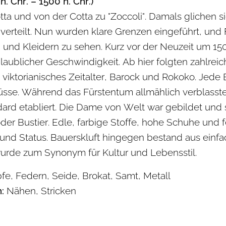
 n. Chr. – 1500 n. Chr.)
tta und von der Cotta zu "Zoccoli". Damals glichen
 verteilt. Nun wurden klare Grenzen eingeführt, und
n und Kleidern zu sehen. Kurz vor der Neuzeit um 15
laublicher Geschwindigkeit. Ab hier folgten zahlre
 viktorianisches Zeitalter, Barock und Rokoko. Jede 
üsse. Während das Fürstentum allmählich verblasst
ard etabliert. Die Dame von Welt war gebildet und
der Bustier. Edle, farbige Stoffe, hohe Schuhe und 
und Status. Bauerskluft hingegen bestand aus einf
de zum Synonym für Kultur und Lebensstil.
e, Federn, Seide, Brokat, Samt, Metall
:
Nähen, Stricken